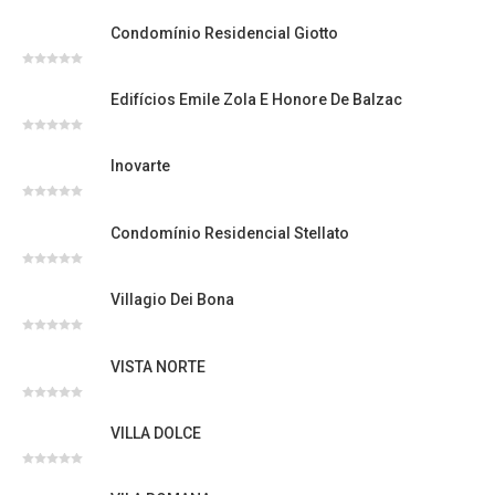
Avaliação
0
Condomínio Residencial Giotto
de
5
Avaliação
0
Edifícios Emile Zola E Honore De Balzac
de
5
Avaliação
0
Inovarte
de
5
Avaliação
0
Condomínio Residencial Stellato
de
5
Avaliação
0
Villagio Dei Bona
de
5
Avaliação
0
VISTA NORTE
de
5
Avaliação
0
VILLA DOLCE
de
5
Avaliação
0