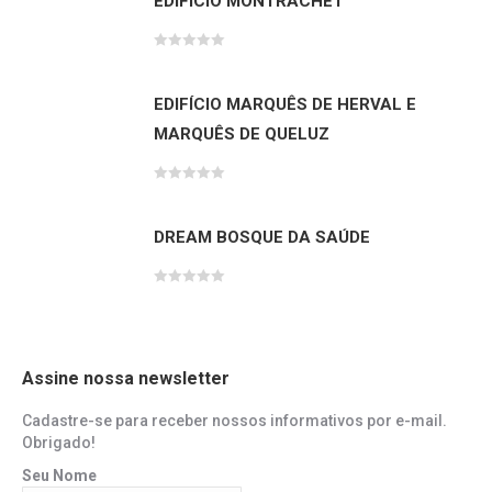
EDIFÍCIO MONTRACHET
Avaliação
0
de
5
EDIFÍCIO MARQUÊS DE HERVAL E
MARQUÊS DE QUELUZ
Avaliação
0
de
5
DREAM BOSQUE DA SAÚDE
Avaliação
0
de
5
Assine nossa newsletter
Cadastre-se para receber nossos informativos por e-mail.
Obrigado!
Seu Nome