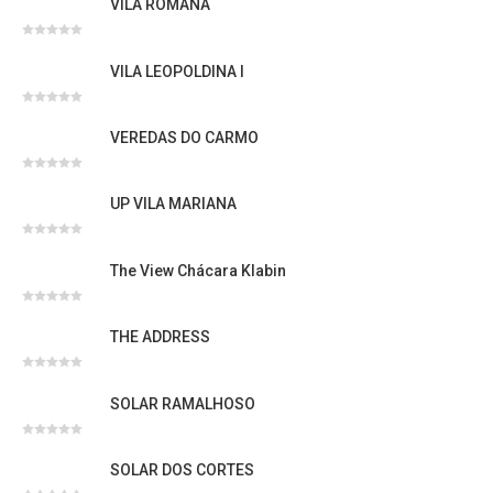
VILA ROMANA
de
5
Avaliação
0
VILA LEOPOLDINA I
de
5
Avaliação
0
VEREDAS DO CARMO
de
5
Avaliação
0
UP VILA MARIANA
de
5
Avaliação
0
The View Chácara Klabin
de
5
Avaliação
0
THE ADDRESS
de
5
Avaliação
0
SOLAR RAMALHOSO
de
5
Avaliação
0
SOLAR DOS CORTES
de
5