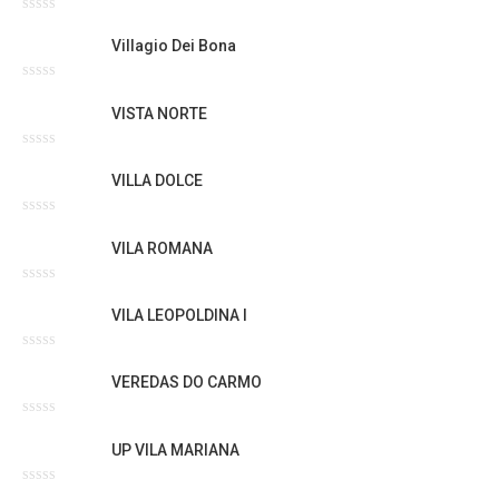
Avaliação
0
Villagio Dei Bona
de
5
Avaliação
0
VISTA NORTE
de
5
Avaliação
0
VILLA DOLCE
de
5
Avaliação
0
VILA ROMANA
de
5
Avaliação
0
VILA LEOPOLDINA I
de
5
Avaliação
0
VEREDAS DO CARMO
de
5
Avaliação
0
UP VILA MARIANA
de
5
Avaliação