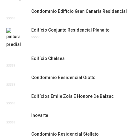
Condomínio Edifício Gran Canaria Residencial
Avaliação
0
Edifício Conjunto Residencial Planalto
de
5
Avaliação
0
de
5
Edifício Chelsea
Avaliação
0
Condomínio Residencial Giotto
de
5
Avaliação
0
Edifícios Emile Zola E Honore De Balzac
de
5
Avaliação
0
Inovarte
de
5
Avaliação
0
Condomínio Residencial Stellato
de
5