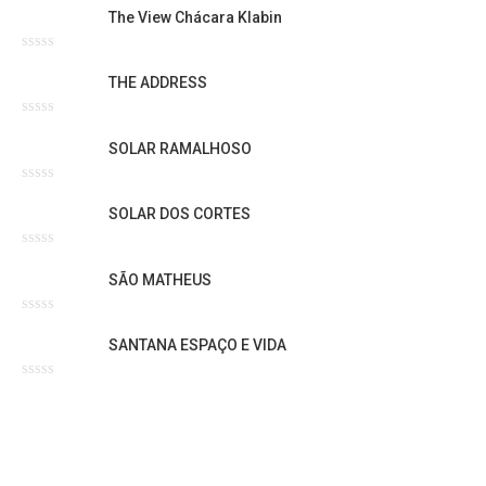
0
The View Chácara Klabin
de
5
Avaliação
0
THE ADDRESS
de
5
Avaliação
0
SOLAR RAMALHOSO
de
5
Avaliação
0
SOLAR DOS CORTES
de
5
Avaliação
0
SÃO MATHEUS
de
5
Avaliação
0
SANTANA ESPAÇO E VIDA
de
5
Avaliação
0
de
5