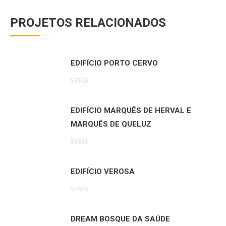
PROJETOS RELACIONADOS
EDIFÍCIO PORTO CERVO
Avaliação
0
de
5
EDIFÍCIO MARQUÊS DE HERVAL E
MARQUÊS DE QUELUZ
Avaliação
0
de
5
EDIFÍCIO VEROSA
Avaliação
0
de
5
DREAM BOSQUE DA SAÚDE