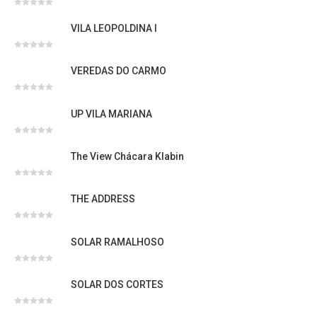
Avaliação
0
VILA LEOPOLDINA I
de
5
Avaliação
0
VEREDAS DO CARMO
de
5
Avaliação
0
UP VILA MARIANA
de
5
Avaliação
0
The View Chácara Klabin
de
5
Avaliação
0
THE ADDRESS
de
5
Avaliação
0
SOLAR RAMALHOSO
de
5
Avaliação
0
SOLAR DOS CORTES
de
5
Avaliação