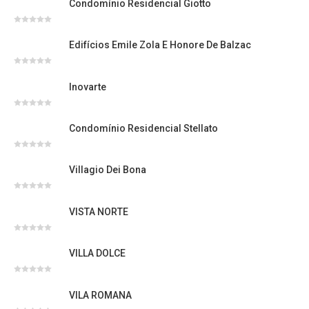
Condomínio Residencial Giotto
de
5
Avaliação
0
Edifícios Emile Zola E Honore De Balzac
de
5
Avaliação
0
Inovarte
de
5
Avaliação
0
Condomínio Residencial Stellato
de
5
Avaliação
0
Villagio Dei Bona
de
5
Avaliação
0
VISTA NORTE
de
5
Avaliação
0
VILLA DOLCE
de
5
Avaliação
0
VILA ROMANA
de
5