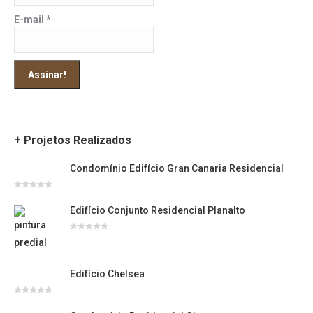
E-mail
*
+ Projetos Realizados
Condomínio Edifício Gran Canaria Residencial
Avaliação
0
Edifício Conjunto Residencial Planalto
de
5
Avaliação
0
de
5
Edifício Chelsea
Avaliação
0