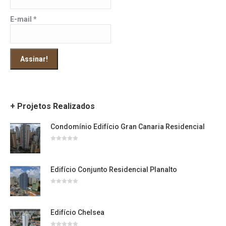
E-mail
*
+ Projetos Realizados
Condomínio Edifício Gran Canaria Residencial
Avaliação
0
de
5
Edifício Conjunto Residencial Planalto
Avaliação
0
de
5
Edifício Chelsea