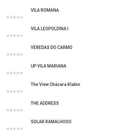
Avaliação
0
VILA ROMANA
de
5
Avaliação
0
VILA LEOPOLDINA I
de
5
Avaliação
0
VEREDAS DO CARMO
de
5
Avaliação
0
UP VILA MARIANA
de
5
Avaliação
0
The View Chácara Klabin
de
5
Avaliação
0
THE ADDRESS
de
5
Avaliação
0
SOLAR RAMALHOSO
de
5
Avaliação
0