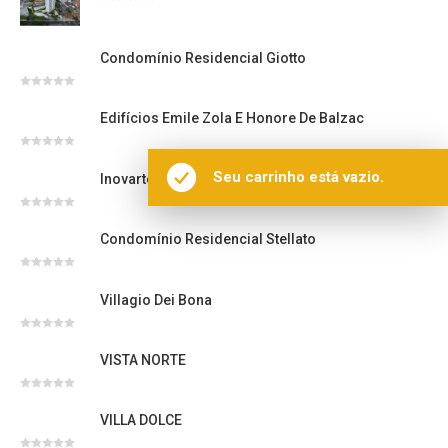
Avaliação
0
de
5
Condomínio Residencial Giotto
Avaliação
0
Edifícios Emile Zola E Honore De Balzac
de
5
Avaliação
0
Seu carrinho está vazio.
Inovarte
de
5
Avaliação
0
Condomínio Residencial Stellato
de
5
Avaliação
0
Villagio Dei Bona
de
5
Avaliação
0
VISTA NORTE
de
5
Avaliação
0
VILLA DOLCE
de
5