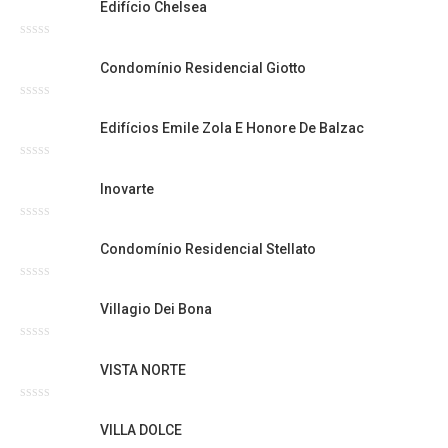
Edifício Chelsea
Avaliação
0
Condomínio Residencial Giotto
de
5
Avaliação
0
Edifícios Emile Zola E Honore De Balzac
de
5
Avaliação
0
Inovarte
de
5
Avaliação
0
Condomínio Residencial Stellato
de
5
Avaliação
0
Villagio Dei Bona
de
5
Avaliação
0
VISTA NORTE
de
5
Avaliação
0
VILLA DOLCE
de
5