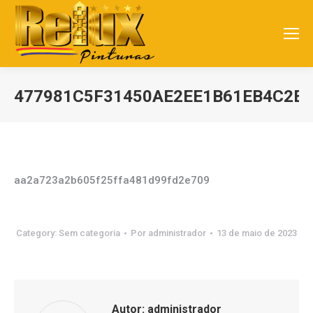
477981C5F31450AE2EE1B61EB4C2E8
Você está aqui:
aa2a723a2b605f25ffa481d99fd2e709
Category:
Sem categoria
Por
administrador
13 de maio de 2023
Autor:
administrador