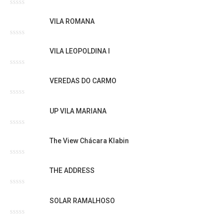
Avaliação
0
VILA ROMANA
de
5
Avaliação
0
VILA LEOPOLDINA I
de
5
Avaliação
0
VEREDAS DO CARMO
de
5
Avaliação
0
UP VILA MARIANA
de
5
Avaliação
0
The View Chácara Klabin
de
5
Avaliação
0
THE ADDRESS
de
5
Avaliação
0
SOLAR RAMALHOSO
de
5
Avaliação