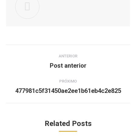
ANTERIOR
Post anterior
PRÓXIMO
477981c5f31450ae2ee1b61eb4c2e825
Related Posts