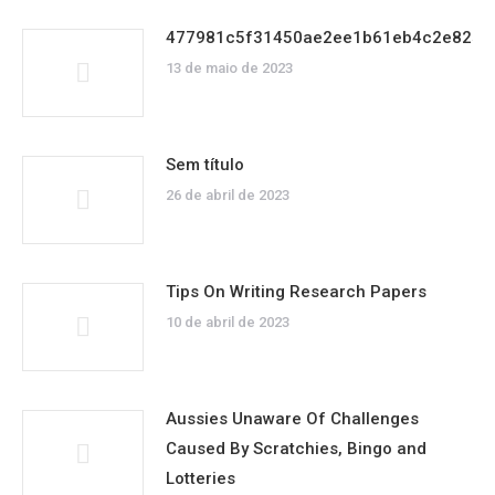
477981c5f31450ae2ee1b61eb4c2e825
13 de maio de 2023
Sem título
26 de abril de 2023
Tips On Writing Research Papers
10 de abril de 2023
Aussies Unaware Of Challenges
Caused By Scratchies, Bingo and
Lotteries