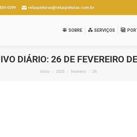
2839-0299
reluxpinturas@reluxpinturas.com.br
SOBRE
SERVIÇOS
POR
IVO DIÁRIO:
26 DE FEVEREIRO DE
Você está aqui:
Início
2023
fevereiro
26
26 de fevereiro de 2023
ling den web pages make avallable valuable extras to their indi