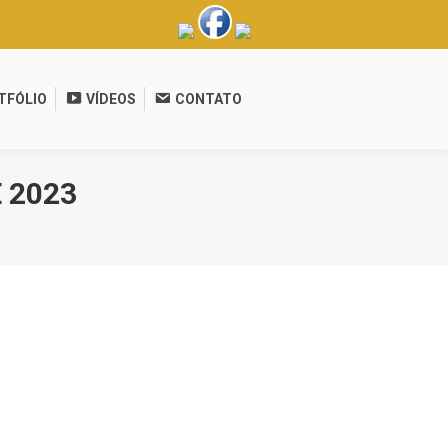
TFÓLIO
VÍDEOS
CONTATO
 2023
viduals during Holiday.