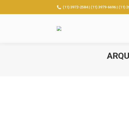
(11) 3972-2584 | (11) 3979-6696 | (11) 
ARQU
2021
Sem categoria
Por
administrador
Several if not most online gamb